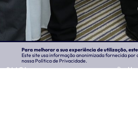
Para melhorar a sua experiência de utilização, este 
Este site usa informação anonimizada fornecida por c
nossa Política de Privacidade.
SAAGA
Rua Mae
9500-732
Políticas
Portugal
Serviços e AQS
Clientes
Notícias
Emprego
Contactos