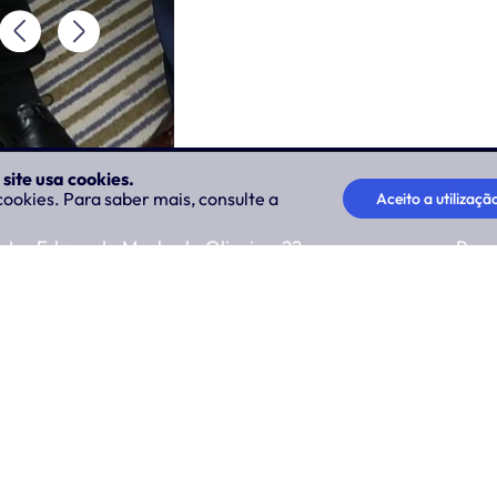
site usa cookies.
ookies. Para saber mais, consulte a
Aceito a utilizaçã
stro Edmundo Machado Oliveira, 22
Parq
 - Ponta Delgada - Açores (Azores) -
Seg 
8:00
13:0