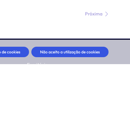
Próxima
o de cookies
Não aceito a utilização de cookies
ue
Escritório
- Sex
Seg - Sex
 - 12:00
8:00 - 12:00
0 - 17:00
13:00 - 17:00